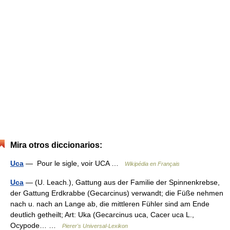
Mira otros diccionarios:
Uca
— Pour le sigle, voir UCA …
Wikipédia en Français
Uca
— (U. Leach.), Gattung aus der Familie der Spinnenkrebse,
der Gattung Erdkrabbe (Gecarcinus) verwandt; die Füße nehmen
nach u. nach an Lange ab, die mittleren Fühler sind am Ende
deutlich getheilt; Art: Uka (Gecarcinus uca, Cacer uca L.,
Ocypode… …
Pierer's Universal-Lexikon