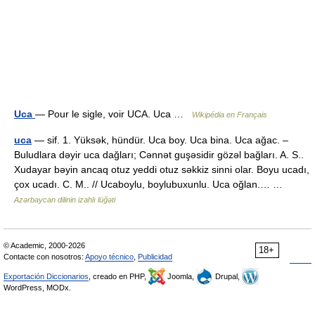
Uca
— Pour le sigle, voir UCA. Uca …
Wikipédia en Français
uca
— sif. 1. Yüksək, hündür. Uca boy. Uca bina. Uca ağac. –
Buludlara dəyir uca dağları; Cənnət guşəsidir gözəl bağları. A. S..
Xudayar bəyin ancaq otuz yeddi otuz səkkiz sinni olar. Boyu ucadı,
çox ucadı. C. M.. // Ucaboylu, boylubuxunlu. Uca oğlan.… …
Azərbaycan dilinin izahlı lüğəti
© Academic, 2000-2026
18+
Contacte con nosotros:
Apoyo técnico
,
Publicidad
Exportación Diccionarios
, creado en PHP,
Joomla,
Drupal,
WordPress, MODx.