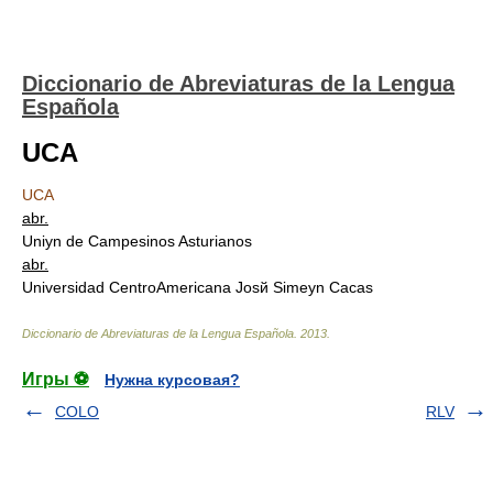
Diccionario de Abreviaturas de la Lengua
Española
UCA
UCA
abr.
Uniуn de Campesinos Asturianos
abr.
Universidad CentroAmericana Josй Simeуn Caсas
Diccionario de Abreviaturas de la Lengua Española
.
2013
.
Игры ⚽
Нужна курсовая?
COLO
RLV