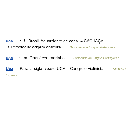
uca
— s. f. [Brasil] Aguardente de cana. = CACHAÇA
‣ Etimologia: origem obscura …
Dicionário da Língua Portuguesa
uçá
— s. m. Crustáceo marinho …
Dicionário da Língua Portuguesa
Uca
— Para la sigla, véase UCA. Cangrejo violinista …
Wikipedia
Español